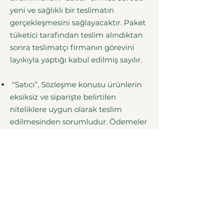
yeni ve sağlıklı bir teslimatın
gerçekleşmesini sağlayacaktır. Paket
tüketici tarafından teslim alındıktan
sonra teslimatçı firmanın görevini
layıkıyla yaptığı kabul edilmiş sayılır.
“Satıcı”, Sözleşme konusu ürünlerin
eksiksiz ve siparişte belirtilen
niteliklere uygun olarak teslim
edilmesinden sorumludur. Ödemeler
“Alıcı”’nın kredi kartı yada banka
transferi ile yapılabilecektir.
Sözleşme konusu ürünün teslimatı
için, ürün bedelinin “Satıcı”’ya
ödenmiş olması koşulu
aranmaktadır. Ürün bedelinin
herhangi bir nedenle “Satıcı”’ya