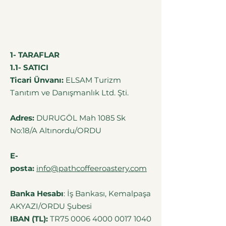
1- TARAFLAR
1.1- SATICI
Ticari Ünvanı:
ELSAM Turizm
Tanıtım ve Danışmanlık Ltd. Şti.
Adres:
DURUGÖL Mah 1085 Sk
No:18/A Altınordu/ORDU
E-
posta:
info@pathcoffeeroastery.com
Banka Hesabı
: İş Bankası, Kemalpaşa
AKYAZI/ORDU Şubesi
IBAN (TL):
TR75
0006 4000 0017 1040