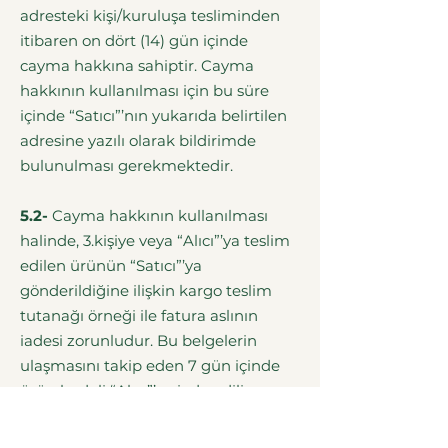
adresteki kişi/kuruluşa tesliminden
itibaren on dört (14) gün içinde
cayma hakkına sahiptir. Cayma
hakkının kullanılması için bu süre
içinde “Satıcı”’nın yukarıda belirtilen
adresine yazılı olarak bildirimde
bulunulması gerekmektedir.
5.2-
Cayma hakkının kullanılması
halinde, 3.kişiye veya “Alıcı”’ya teslim
edilen ürünün “Satıcı”’ya
gönderildiğine ilişkin kargo teslim
tutanağı örneği ile fatura aslının
iadesi zorunludur. Bu belgelerin
ulaşmasını takip eden 7 gün içinde
ürün bedeli “Alıcı”’ya iade edilir.
Fatura aslı gönderilmez ise KDV ve
varsa sair yasal yükümlülükler iade